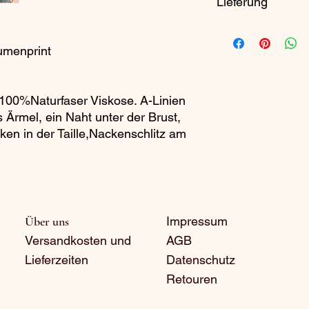
Lieferung
Feinwäsche-Program
Bitte vorher unseren 
Schleuderzahl von 
1-3 Werktage nach 
Flüssigwaschmittel 
lumenprint
Auf links bügeln.
Portokosten:
Hermes oder DHL 5,0
00%Naturfaser Viskose. A-Linien
Sendungsverfolgun
s Ärmel, ein Naht unter der Brust,
n in der Taille,Nackenschlitz am
Über uns
Impressum
Versandkosten und
AGB
Lieferzeiten
Datenschutz
Retouren