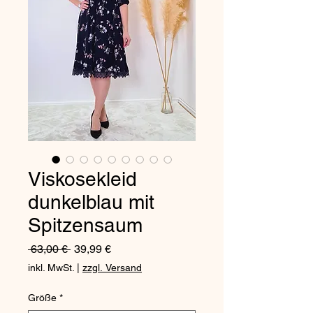
Viskosekleid
dunkelblau mit
Spitzensaum
Standardpreis
Sale-
 63,00 € 
39,99 €
Preis
inkl. MwSt.
|
zzgl. Versand
Größe
*