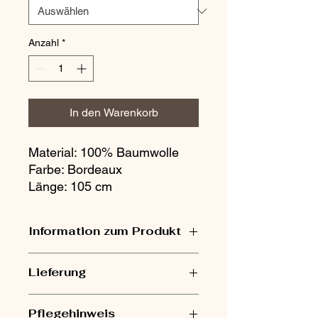
Anzahl
*
In den Warenkorb
Material: 100% Baumwolle 

Farbe: Bordeaux 

Länge: 105 cm
Information zum Produkt
V-Auschnitt
Lieferung
2 Knöpfe an der Brust
Gummizug an den Mangetten
1-3 Werktage nach dem
Breiter Gummizug in der Taille
Pflegehinweis
Geldeingang.